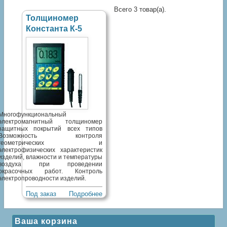
Всего 3 товар(а).
Толщиномер
Константа К-5
Многофункциональный
электромагнитный толщиномер
защитных покрытий всех типов
Возможность контроля
геометрических и
электрофизических характеристик
изделий, влажности и температуры
воздуха при проведении
окрасочных работ. Контроль
электропроводности изделий.
Под заказ
Подробнее
Ваша корзина