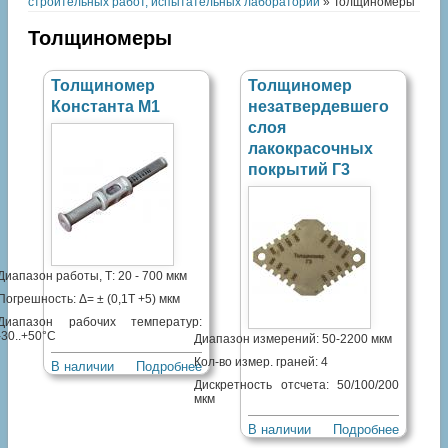
строительных работ, испытательных лабораторий
» Толщиномеры
Толщиномеры
Толщиномер
Толщиномер
Константа М1
незатвердевшего
слоя
лакокрасочных
покрытий Г3
Диапазон работы, Т: 20 - 700 мкм
Погрешность: Δ= ± (0,1Т +5) мкм
Диапазон рабочих температур:
-30..+50°С
Диапазон измерений: 50-2200 мкм
Кол-во измер. граней: 4
В наличии
Подробнее
Дискретность отсчета: 50/100/200
мкм
В наличии
Подробнее